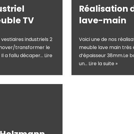
striel
Réalisation
uble TV
lave-main
estiaires industriels 2
Voici une de nos réalisa
 rénover/transformer le
meuble lave main très 
l a fallu décaper…
Lire
d’épaisseur 38mm.Le boi
un…
Lire la suite »